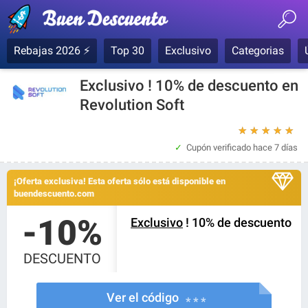
Rebajas 2026 ⚡
Top 30
Exclusivo
Categorias
Exclusivo ! 10% de descuento en
Revolution Soft
★
★
★
★
★
Cupón verificado
hace 7 días
¡Oferta exclusiva! Esta oferta sólo está disponible en
buendescuento.com
-10%
Exclusivo
! 10% de descuento
DESCUENTO
Ver el código
* * *