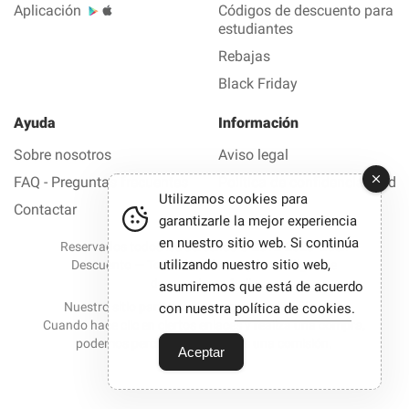
Aplicación
Códigos de descuento para
estudiantes
Rebajas
Black Friday
Ayuda
Información
Sobre nosotros
Aviso legal
FAQ - Preguntas frecuentes
Política de confidencialidad
Utilizamos cookies para
Contactar
garantizarle la mejor experiencia
en nuestro sitio web. Si continúa
Reservados todos los derechos © 2012-2026 Buen
utilizando nuestro sitio web,
Descuento — Todas las ofertas y los códigos de
descuento en 1 clic
asumiremos que está de acuerdo
Nuestro sitio participa en programas de afiliación.
con nuestra
política de cookies
.
Cuando hace clic en ciertos enlaces y realiza una compra,
podemos percibir en ocasiones una comisión.
Aceptar