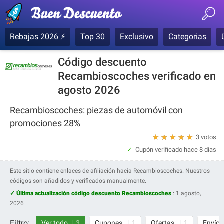
Rebajas 2026 ⚡
Top 30
Exclusivo
Categorias
Código descuento
Recambioscoches verificado en
agosto 2026
Recambioscoches: piezas de automóvil con
promociones 28%
★
★
★
★
★
3 votos
Cupón verificado
hace 8 días
Este sitio contiene enlaces de afiliación hacia Recambioscoches. Nuestros
códigos son añadidos y verificados manualmente.
✓ Última actualización código descuento Recambioscoches
:
1 agosto,
2026
Filtro:
Ver todo
3
Cupones
1
Ofertas
1
Envío 