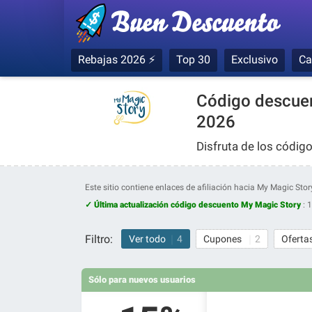
Rebajas 2026 ⚡
Top 30
Exclusivo
Ca
Código descuen
2026
Disfruta de los códi
Este sitio contiene enlaces de afiliación hacia My Magic St
✓ Última actualización código descuento My Magic Story
:
1
Filtro:
Ver todo
4
Cupones
2
Oferta
Sólo para nuevos usuarios