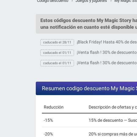
Código descuento
›
Juegos y juguetes
›
My Magic St
Estos
códigos descuento My Magic Story
ha
una notificación en cuanto esté disponible
¡Black Friday! Hasta 40% de de
caducado el 28/11
¡Venta flash ! 30% de descuento
caducado el 01/11
¡Venta flash ! 30% de descuento
caducado el 01/11
Resumen codigo descuento My Magic 
Reducción
Descripción de ofertas y
-15%
15% de descuento — Suscr
-20%
20% si compras más de un