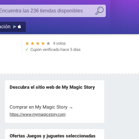
ación
★
★
★
★
★
4 votos
Cupón verificado
hace 5 días
Descubra el sitio web de My Magic Story
Comprar en My Magic Story →
https://www.mymagicstory.com
Ofertas Juegos y juguetes seleccionadas