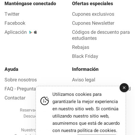
Manténgase conectado
Ofertas especiales
Twitter
Cupones exclusivos
Facebook
Cupones Newsletter
Aplicación
Códigos de descuento para
estudiantes
Rebajas
Black Friday
Ayuda
Información
Sobre nosotros
Aviso legal
FAQ - Preguntas frecuentes
Política de confidencialidad
Utilizamos cookies para
Contactar
garantizarle la mejor experiencia
en nuestro sitio web. Si continúa
Reservados todos los derechos © 2012-2026 Buen
utilizando nuestro sitio web,
Descuento — Todas las ofertas y los códigos de
descuento en 1 clic
asumiremos que está de acuerdo
Nuestro sitio participa en programas de afiliación.
con nuestra
política de cookies
.