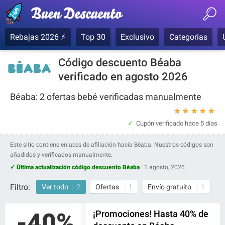
Rebajas 2026 ⚡
Top 30
Exclusivo
Categorias
Código descuento Béaba
verificado en agosto 2026
Béaba: 2 ofertas bebé verificadas manualmente
★
★
★
★
★
Cupón verificado
hace 5 días
Este sitio contiene enlaces de afiliación hacia Béaba. Nuestros códigos son
añadidos y verificados manualmente.
✓ Última actualización código descuento Béaba
:
1 agosto, 2026
Filtro:
Ver todo
2
Ofertas
1
Envío gratuito
1
-40%
¡Promociones! Hasta 40% de