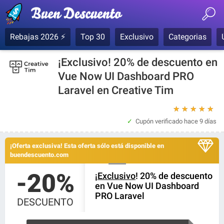
Rebajas 2026 ⚡
Top 30
Exclusivo
Categorias
¡Exclusivo! 20% de descuento en
Vue Now UI Dashboard PRO
Laravel en Creative Tim
★
★
★
★
★
Cupón verificado
hace 9 días
¡Oferta exclusiva! Esta oferta sólo está disponible en
buendescuento.com
-20%
¡
Exclusivo
! 20% de descuento
en Vue Now UI Dashboard
PRO Laravel
DESCUENTO