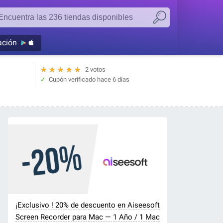
ación
★
★
★
★
★
2 votos
Cupón verificado
hace 6 días
¡Exclusivo ! 20% de descuento en Aiseesoft
Screen Recorder para Mac — 1 Año / 1 Mac