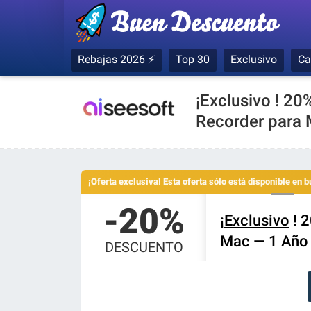
Rebajas 2026 ⚡
Top 30
Exclusivo
Ca
¡Exclusivo ! 2
Recorder para 
¡Oferta exclusiva! Esta oferta sólo está disponible en
-20%
¡
Exclusivo
! 
Mac — 1 Año 
DESCUENTO