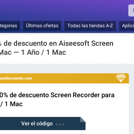
tegorias
Últimas ofertas
Todas las tiendas A-Z
Aplic
0% de descuento en Aiseesoft Screen
Mac — 1 Año / 1 Mac
 buendescuento.com
20% de descuento Screen Recorder para
/ 1 Mac
Ver el código
* * *