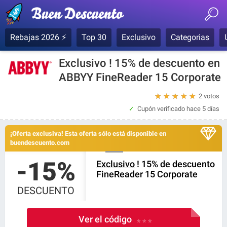
Rebajas 2026 ⚡
Top 30
Exclusivo
Categorias
Exclusivo ! 15% de descuento en
ABBYY FineReader 15 Corporate
★
★
★
★
★
2 votos
Cupón verificado
hace 5 días
¡Oferta exclusiva! Esta oferta sólo está disponible en
buendescuento.com
-15%
Exclusivo
! 15% de descuento
FineReader 15 Corporate
DESCUENTO
Ver el código
* * *